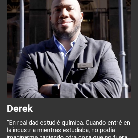
B
“N
en
de
de
,
pa
Derek
en
“En realidad estudi
é química. Cuando entré en
la industria mientras estudiaba, no podía
imaginarme haciendo otra cosa que no fuera